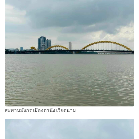
สะพานมังกร เมืองดานัง เวียดนาม