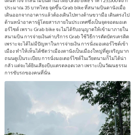
เดินทางจากสนามบินดานังโดย Grab bike ราคา 25,000 ดง ก็
ประมาณ 35 บาทไทย จุดขึ้น Grab bike ที่สนามบินดานังเมื่อ
เดินออกจากอาคารแล้วต้องเดินไปทางด้านขวามือ เดินตรงไป
ด้านหน้าอาคารผู้โดยสารภายในประเทศซึ่งเป็นจุดจอดมอเต
อร์ไซด์ เพราะ Grab bike จะไม่ได้รับอนุญาตให้เข้ามาภายใน
สนามบิน การจ่ายเงินค่าบริการ Grab ใช้วิธีการตัดบัตรเครดิต
เพราะจะได้ไม่มีปัญหาในการจ่ายเงิน การนั่งมอเตอร์ไซด์เข้า
เมือง ทำให้เห็นได้ชัดว่าเมืองดานังเป็นเมืองใหญ่ที่ดูเจริญมาก
ถนนดูเป็นระเบียบ การนั่งมอเตอร์ไซด์ในเวียดนามก็ไม่ได้น่า
กลัว แต่จะได้ยินเสียงบีบแตรตลอดเวลา เพราะเป็นวัฒนธรรม
การขับรถของคนที่นั่น