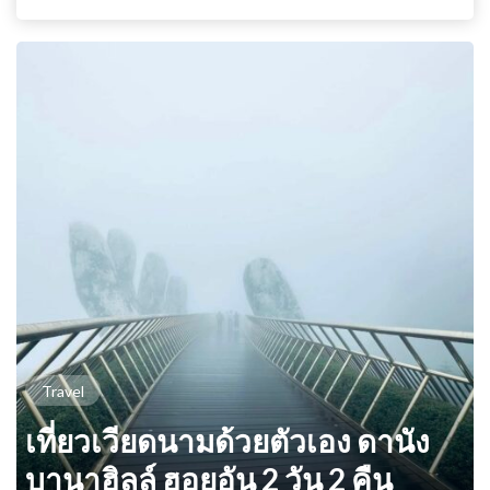
Travel
เที่ยวเวียดนามด้วยตัวเอง ดานัง
บานาฮิลล์ ฮอยอัน 2 วัน 2 คืน