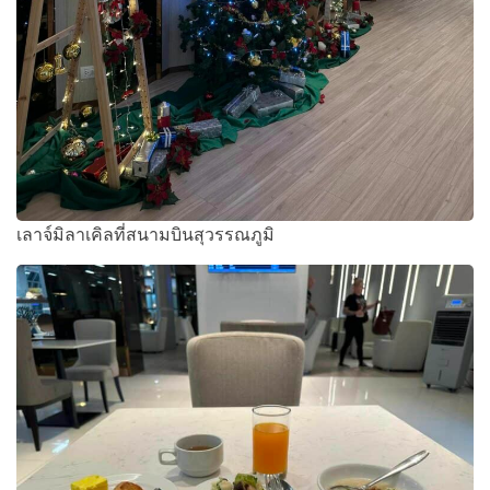
เลาจ์มิลาเคิลที่สนามบินสุวรรณภูมิ