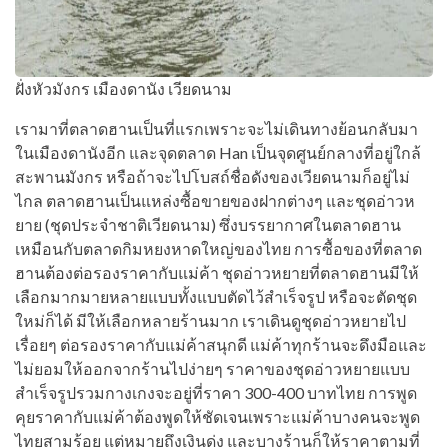
ฝั่งหัวมังกร เมืองดานัง เวียดนาม
เรามาที่ตลาดฮานเป็นที่แรกเพราะจะไม่เดินทางย้อนกลับมา
ในเมืองดานังอีก และจุดตลาด Han เป็นจุดศูนย์กลางที่อยู่ใกล้
สะพานมังกร หรือถ้าจะไปโบสถ์ชื่อดังของเวียดนามก็อยู่ไม่
ไกล ตลาดฮานเป็นแหล่งซื้อขายของฝากต่างๆ และชุดอ่าวห
ยาย (ชุดประจำชาติเวียดนาม) ซึ่งบรรยากาศในตลาดฮาน
เหมือนกับตลาดกิมหยงหาดใหญ่ของไทย การซื้อของที่ตลาด
ฮานต้องต่อรองราคากับแม่ค้า ชุดอ่าวหยายที่ตลาดฮานมีให้
เลือกมากมายหลายแบบทั้งแบบตัดไว้สำเร็จรูป หรือจะตัดชุด
ใหม่ก็ได้ มีให้เลือกหลายร้านมาก เราเดินดูชุดอ่าวหยายไป
เรื่อยๆ ต่อรองราคากับแม่ค้าสนุกดี แม่ค้าทุกร้านจะดึงมือและ
ไม่ยอมให้ออกจากร้านไปง่ายๆ ราคาของชุดอ่าวหยายแบบ
สำเร็จรูปรวมกางเกงจะอยู่ที่ราคา 300-400 บาทไทย การพูด
คุยราคากับแม่ค้าต้องพูดให้ชัดเจนเพราะแม่ค้าบางคนจะพูด
ไทยสามร้อย แต่หมายถึงเงินด่ง และบางร้านก็ให้ราคาตามที่