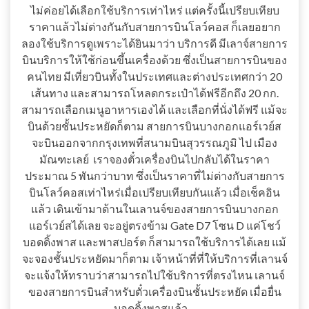
ไม่ค่อยได้เลือกใช้บริการเท่าไหร่ แต่ครั้งนี้เปรียบเทียบ
ราคาแล้วไม่ต่างกันกับสายการบินโลว์คอส ก็เลยอยาก
ลองใช้บริการดูเพราะได้ยินมาว่า บริการดี มีเลาจ์สายการ
บินบริการให้ใช้ก่อนขึ้นเครื่องด้วย ซึ่งเป็นสายการบินของ
คนไทย มีเที่ยวบินทั้งในประเทศและต่างประเทศกว่า 20
เส้นทาง และสามารถโหลดกระเป๋าได้ฟรีอีกถึง 20 กก.
สามารถเลือกเมนูอาหารเองได้ และเลือกที่นั่งได้ฟรี แม้จะ
บินด้วยชั้นประหยัดก็ตาม สายการบินบางกอกแอร์เวย์ส
จะบินออกจากกรุงเทพที่สนามบินสุวรรณภูมิ ไป เมือง
มัณฑะเลย์ เราจองตั๋วเครื่องบินไปกลับได้ในราคา
ประมาณ 5 พันกว่าบาท ซึ่งเป็นราคาที่ไม่ต่างกับสายการ
บินโลว์คอสเท่าไหร่เมื่อเปรียบเทียบกันแล้ว เมื่อเช็คอิน
แล้ว เดินเข้ามาด้านในเลานจ์​ของสายการบิน​บางกอก​
แอร์เวย์ส​ได้​เลย​ จะอยู่ตรงข้าม​ Gate D7​ โซน D แค่โชว์
บอดดิ้งพาส และพาสปอร์ต ก็สามารถใช้บริการได้เลย แม้
จะจองชั้นประหยัดมาก็ตาม เจ้าหน้าที่ที่ให้บริการที่เลานจ์
จะแจ้งให้ทราบว่าสามารถไปใช้บริการที่ตรงไหน เลานจ์
ของสายการบินสำหรับตั๋วเครื่องบินชั้นประหยัด เมื่อยื่น
บอดดิ้งพาสแล้ว…