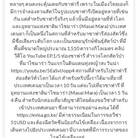
หลายๆ คนคงจะคุ้นเคยกับซาฟารี เพราะในเมืองไทยเองก็
มีการจำลองสวนสัตว์ในรูปแบบซาฟารีเปิดอยู่หลายที่เช่น
กัน แต่สำหรับซาฟารีจริงๆ แล้วนั้นมีอยู่หลายที่ทั่วโลก
และอุทยานแห่งชาติมาไซมาร่า (Masai Mara) ประเทศ
เคนยา ก็เป็นหนึ่งในสถานที่สำหรับมาซาฟารีส่องสัตว์ซึ่ง
มีชื่อเสียงระดับโลก และเป็นเขตอนุรักษ์พันธุ์สัตว์ป่า ที่มี
พื้นที่ขนาดใหญ่ประมาณ 1,510 ตารางกิโลเมตร คลิป
วีดีโอ YouTube EP.1/5 ท่องซาฟารี สำรวจโลกสัตว์ป่า
ที่มาไซมาร่า วันแรกในดินแดนทุ่งหญ้าสะวันน่า
https://youtu.be/5EaSvlJopp4 สถานที่สำหรับไปซาฟารี
ส่องสัตว์ทั่วโลก ได้แก่ สำหรับทริปนี้เราได้มาเที่ยวที่
ประเทศเคนยาเป็นเวลา 10 วัน แต่จะไปเที่ยวซาฟารี ที่
อุทยานแห่งชาติมาไซมาร่า (Masai Mara) เป็นเวลา 5 วัน
4 คืน สำหรับนักท่องเที่ยวสัญชาติไทยต้องขอวีซ่าสำหรับ
เข้าประเทศเคนยา ซึ่งสามารถขอผ่าน evisa ได้ที่
https://evisa.go.ke/ มีค่าธรรมเนียมในการขอวีซ่า
51USD และต้องฉีดวัคซีนป้องกันไข้เหลือง เนื่องจากการ
เดินทางไปยังประเทศเคนยา มีบางเขตที่มีการระบาดของ
โรคไข้เหลืองอยู่…