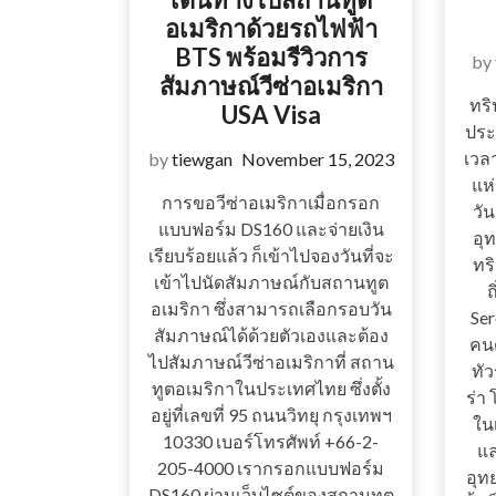
อเมริกาด้วยรถไฟฟ้า
BTS พร้อมรีวิวการ
by
สัมภาษณ์วีซ่าอเมริกา
ทริ
USA Visa
ประ
เวลา
by
tiewgan
November 15, 2023
แห
การขอวีซ่าอเมริกาเมื่อกรอก
วัน
แบบฟอร์ม DS160 และจ่ายเงิน
อุ
เรียบร้อยแล้ว ก็เข้าไปจองวันที่จะ
ทริ
เข้าไปนัดสัมภาษณ์กับสถานทูต
ถ
อเมริกา ซึ่งสามารถเลือกรอบวัน
Ser
สัมภาษณ์ได้ด้วยตัวเองและต้อง
คน
ไปสัมภาษณ์วีซ่าอเมริกาที่ สถาน
ทัว
ทูตอเมริกาในประเทศไทย ซึ่งตั้ง
ร่า
อยู่ที่เลขที่ 95 ถนนวิทยุ กรุงเทพฯ
ใน
10330 เบอร์โทรศัพท์ +66-2-
แล
205-4000 เรากรอกแบบฟอร์ม
อุท
DS160 ผ่านเว็บไซต์ของสถานทูต