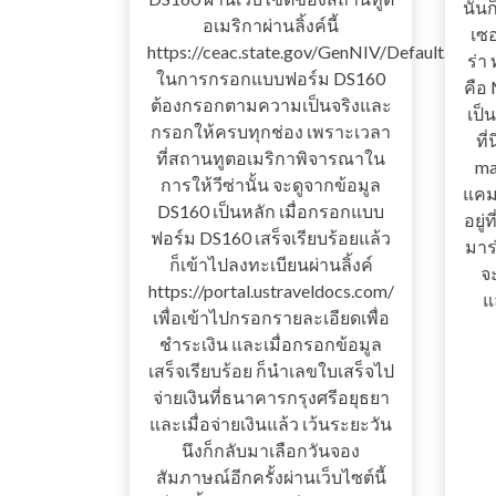
นั้น
อเมริกาผ่านลิ้งค์นี้
เซ
https://ceac.state.gov/GenNIV/Default.aspx
ร่า 
ในการกรอกแบบฟอร์ม DS160
คือ 
ต้องกรอกตามความเป็นจริงและ
เป็น
กรอกให้ครบทุกช่อง เพราะเวลา
ที่
ที่สถานทูตอเมริกาพิจารณาใน
ma
การให้วีซ่านั้น จะดูจากข้อมูล
แคมป
DS160 เป็นหลัก เมื่อกรอกแบบ
อยู
ฟอร์ม DS160 เสร็จเรียบร้อยแล้ว
มาร
ก็เข้าไปลงทะเบียนผ่านลิ้งค์
จะ
https://portal.ustraveldocs.com/
แ
เพื่อเข้าไปกรอกรายละเอียดเพื่อ
ชำระเงิน และเมื่อกรอกข้อมูล
เสร็จเรียบร้อย ก็นำเลขใบเสร็จไป
จ่ายเงินที่ธนาคารกรุงศรีอยุธยา
และเมื่อจ่ายเงินแล้ว เว้นระยะวัน
นึงก็กลับมาเลือกวันจอง
สัมภาษณ์อีกครั้งผ่านเว็บไซต์นี้