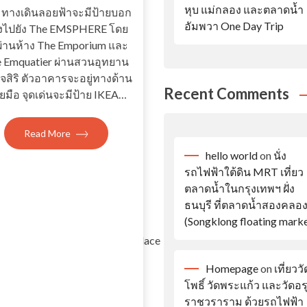
หุบ แม่กลอง และตลาดน้ำ
ทางเดินลอยฟ้าจะมีป้ายบอก
อัมพวา One Day Trip
งไปยัง The EMSPHERE โดย
่านห้าง The Emporium และ
 Emquatier ผ่านสวนอุทยาน
จสิริ ตัวอาคารจะอยู่ทางด้าน
Recent Comments
ยมือ จุดเด่นจะมีป้าย IKEA…
Read More
hello world
on
นั่ง
รถไฟฟ้าใต้ดิน MRT เที่ยว
ตลาดน้ำในกรุงเทพฯ ฝั่ง
ธนบุรี ที่ตลาดน้ำสองคลอ
(Songklong floating marke
cing/Register/BangKhunphromPalace
Homepage
on
เที่ยววั
โพธิ์ วัดพระแก้ว และวัดอ
ราชวราราม ด้วยรถไฟฟ้า