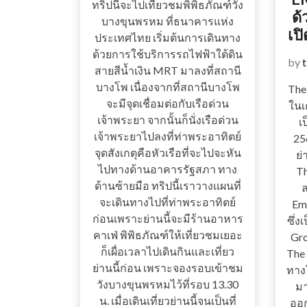
ทริปนี้จะไปเที่ยวชมพิพิธภัณฑ์วัง
ด้
บางขุนพรหม ที่ธนาคารแห่ง
เป
ประเทศไทย เริ่มต้นการเดินทาง
ด้วยการใช้บริการรถไฟฟ้าใต้ดิน
by
สายสีน้ำเงิน MRT มาลงที่สถานี
บางโพ เนื่องจากที่สถานีบางโพ
The
จะมีจุดเชื่อมต่อกับเรือด่วน
ในเ
เจ้าพระยา จากนั้นก็นั่งเรือด่วน
เ
เจ้าพระยาไปลงที่ท่าพระอาทิตย์
256
จุดสังเกตุคือหัวเรือที่จะไปจะหัน
ย่
ไปทางด้านอาคารรัฐสภา ทาง
Th
ด้านซ้ายมือ ทริปนี้เราวางแผนที่
ล
จะเดินทางไปที่ท่าพระอาทิตย์
Em
ก่อนเพราะย่านนี้จะมีร้านอาหาร
ซึ่ง
คาเฟ่ พิพิธภัณฑ์ให้เที่ยวชมเยอะ
Gro
ก็เผื่อเวลาไปเดินกินและเที่ยว
The
ย่านนี้ก่อน เพราะจองรอบเข้าชม
ทาง
วังบางขุนพรหมไว้ที่รอบ 13.30
มา
น. เมื่อเดินเที่ยวย่านนี้จนเป็นที่
ออก