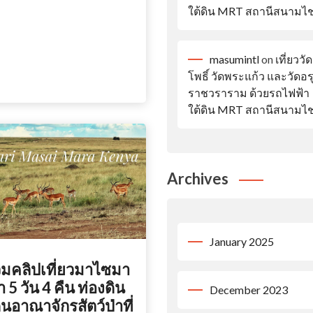
ใต้ดิน MRT สถานีสนามไ
masumintl
on
เที่ยววัด
โพธิ์ วัดพระแก้ว และวัดอ
ราชวราราม ด้วยรถไฟฟ้า
ใต้ดิน MRT สถานีสนามไ
Archives
January 2025
มคลิปเที่ยวมาไซมา
่า 5 วัน 4 คืน ท่องดิน
December 2023
นอาณาจักรสัตว์ป่าที่