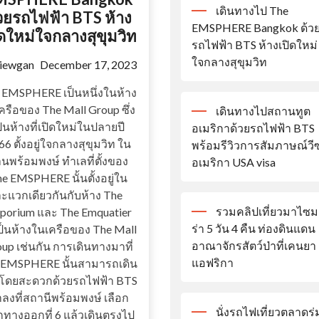
เดินทางไป The
วยรถไฟฟ้า BTS ห้าง
EMSPHERE Bangkok ด้ว
ิดใหม่ใจกลางสุขุมวิท
รถไฟฟ้า BTS ห้างเปิดใหม่
ใจกลางสุขุมวิท
tiewgan
December 17, 2023
 EMSPHERE เป็นหนึ่งในห้าง
ครือของ The Mall Group ซึ่ง
เดินทางไปสถานทูต
ป็นห้างที่เปิดใหม่ในปลายปี
อเมริกาด้วยรถไฟฟ้า BTS
6 ตั้งอยู่ใจกลางสุขุมวิท ใน
พร้อมรีวิวการสัมภาษณ์วีซ
านพร้อมพงษ์ ทำเลที่ตั้งของ
อเมริกา USA visa
e EMSPHERE นั้นตั้งอยู่ใน
ะแวกเดียวกันกับห้าง The
รวมคลิปเที่ยวมาไซม
porium และ The Emquatier
ร่า 5 วัน 4 คืน ท่องดินแดน
เป็นห้างในเครือของ The Mall
อาณาจักรสัตว์ป่าที่เคนยา
up เช่นกัน การเดินทางมาที่
แอฟริกา
 EMSPHERE นั้นสามารถเดิน
โดยสะดวกด้วยรถไฟฟ้า BTS
ลงที่สถานีพร้อมพงษ์ เลือก
นั่งรถไฟเที่ยวตลาดร่
ทางออกที่ 6 แล้วเดินตรงไป