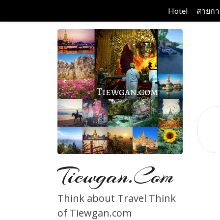
Skip
Hotel
สายกา
to
content
Tiewgan.com
Think about Travel Think
of Tiewgan.com