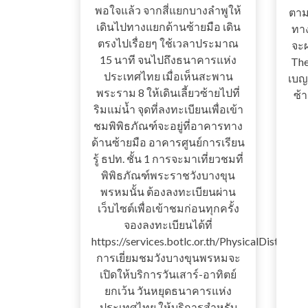
พอใจแล้ว จากสี่แยกบางลำพูให้
ตาม
เดินไปทางแยกด้านซ้ายมือ เดิน
ทา
ตรงไปเรื่อยๆ ใช้เวลาประมาณ
จะผ
15 นาที จนไปถึงธนาคารแห่ง
The
ประเทศไทย เมื่อเห็นสะพาน
เบญ
พระราม 8 ให้เดินเลี้ยวซ้ายไปที่
ซ้า
ริมแม่น้ำ จุดที่ลงทะเบียนเพื่อเข้า
ชมพิพิธภัณฑ์จะอยู่ที่อาคารทาง
ด้านซ้ายมือ อาคารศูนย์การเรียน
รู้ ธปท. ชั้น 1 การจะมาเที่ยวชมที่
พิพิธภัณฑ์พระราชวังบางขุน
พรหมนั้น ต้องลงทะเบียนผ่าน
เว็บไซต์เพื่อเข้าชมก่อนทุกครั้ง
จองลงทะเบียนได้ที่
https://services.botlc.or.th/PhysicalDistan
การเยี่ยมชมวังบางขุนพรหมจะ
เปิดให้บริการวันเสาร์-อาทิตย์
ยกเว้น วันหยุดธนาคารแห่ง
ประเทศไทย ให้บริการสำหรับ