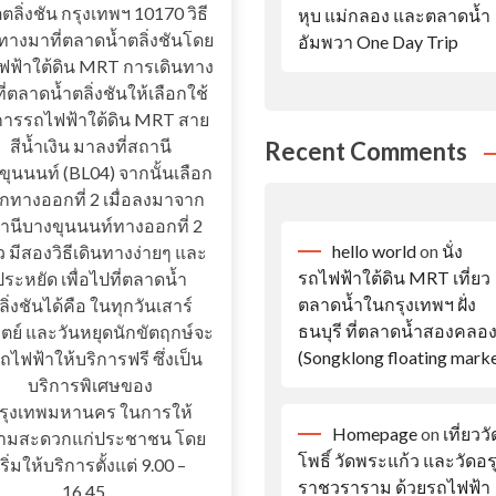
ตลิ่งชัน กรุงเทพฯ 10170 วิธี
หุบ แม่กลอง และตลาดน้ำ
นทางมาที่ตลาดน้ำตลิ่งชันโดย
อัมพวา One Day Trip
ฟฟ้าใต้ดิน MRT การเดินทาง
ี่ตลาดน้ำตลิ่งชันให้เลือกใช้
การรถไฟฟ้าใต้ดิน MRT สาย
สีน้ำเงิน มาลงที่สถานี
Recent Comments
ขุนนนท์ (BL04) จากนั้นเลือก
กทางออกที่ 2 เมื่อลงมาจาก
านีบางขุนนนท์ทางออกที่ 2
hello world
on
นั่ง
ว มีสองวิธีเดินทางง่ายๆ และ
รถไฟฟ้าใต้ดิน MRT เที่ยว
ประหยัด เพื่อไปที่ตลาดน้ำ
ตลาดน้ำในกรุงเทพฯ ฝั่ง
ลิ่งชันได้คือ ในทุกวันเสาร์
ธนบุรี ที่ตลาดน้ำสองคลอ
ิตย์ และวันหยุดนักขัตฤกษ์จะ
(Songklong floating marke
รถไฟฟ้าให้บริการฟรี ซึ่งเป็น
บริการพิเศษของ
รุงเทพมหานคร ในการให้
Homepage
on
เที่ยววั
ามสะดวกแก่ประชาชน โดย
โพธิ์ วัดพระแก้ว และวัดอ
เริ่มให้บริการตั้งแต่ 9.00 –
ราชวราราม ด้วยรถไฟฟ้า
16.45…