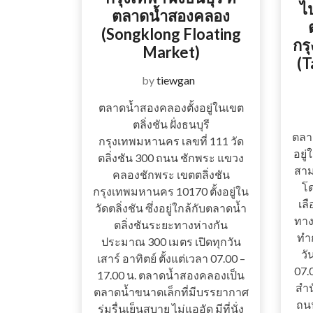
ไ
ตลาดน้ำสองคลอง
(Songklong Floating
กร
Market)
(T
by
tiewgan
ตลาดน้ำสองคลองตั้งอยู่ในเขต
ตลิ่งชัน ฝั่งธนบุรี
ตลาด
กรุงเทพมหานคร เลขที่ 111 วัด
อยู่
ตลิ่งชัน 300 ถนน ชักพระ แขวง
สาม
คลองชักพระ เขตตลิ่งชัน
โด
กรุงเทพมหานคร 10170 ตั้งอยู่ใน
เล
วัดตลิ่งชัน ซึ่งอยู่ใกล้กับตลาดน้ำ
ทาง
ตลิ่งชันระยะทางห่างกัน
ทำก
ประมาณ 300 เมตร เปิดทุกวัน
วั
เสาร์ อาทิตย์ ตั้งแต่เวลา 07.00 –
07.
17.00 น. ตลาดน้ำสองคลองเป็น
สำน
ตลาดน้ำขนาดเล็กที่มีบรรยากาศ
ถน
ร่มรื่นเย็นสบาย ไม่แออัด มีที่นั่ง