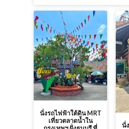
นั่งรถไฟฟ้าใต้ดิน MRT
เที่ยวตลาดน้ำใน
นั
กรุงเทพฯ ฝั่งธนบุรี ที่