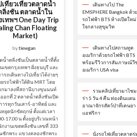
ปเที่ยวเที่ยวตลาดน้ำ
เดินทางไป The
ตลิ่งชัน ตลาดน้ำใน
EMSPHERE Bangkok ด้ว
ุงเทพฯ One Day Trip
รถไฟฟ้า BTS ห้างเปิดใหม่
ใจกลางสุขุมวิท
aling Chan Floating
Market)
เดินทางไปสถานทูต
by
tiewgan
อเมริกาด้วยรถไฟฟ้า BTS
น้ำตลิ่งชันเป็นตลาดน้ำที่ตั้ง
พร้อมรีวิวการสัมภาษณ์วีซ
ในเขตกรุงเทพฯ ฝั่งธนบุรี และ
อเมริกา USA visa
ารถเดินทางไปเที่ยวได้ง่ายๆ
ยรถไฟฟ้าใต้ดิน MRT โดย
ือกมาลงที่สถานีบางขุนนนท์
รวมคลิปเที่ยวมาไซม
ออกที่ 2 ตลาดน้ำตลิ่งชันเปิด
ร่า 5 วัน 4 คืน ท่องดินแดน
ารทุกวันเสาร์-อาทิตย์ และ
อาณาจักรสัตว์ป่าที่เคนยา
นหยุดนักขัตฤกษ์ ตั้งแต่เวลา
แอฟริกา
00-17.00 น ตั้งอยู่บริเวณหน้า
ักงานเขตตลิ่งชัน เลขที่ 333
นชักพระ แขวงคลองชักพระ
นั่งรถไฟเที่ยวตลาดร่