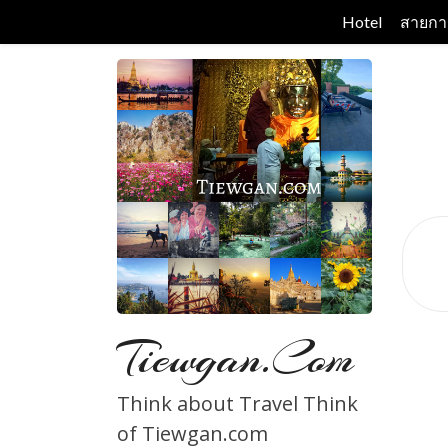
Skip
Hotel
สายกา
to
content
Tiewgan.com
Think about Travel Think
of Tiewgan.com