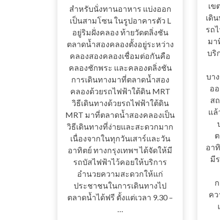
เขต
สำหรับนั่งทานอาหาร แบ่งออก
เดิ
เป็นสามโซน ในรูปอาคารตัว L
รถไ
อยู่ริมฝั่งคลอง ท้ายวัดตลิ่งชัน
มาท
ตลาดน้ำสองคลองตั้งอยู่ระหว่าง
บริ
คลองสองคลองเชื่อมต่อกันคือ
คลองชักพระ และคลองตลิ่งชัน
บาง
การเดินทางมาที่ตลาดน้ำสอง
ออ
คลองด้วยรถไฟฟ้าใต้ดิน MRT
สถ
วิธีเดินทางด้วยรถไฟฟ้าใต้ดิน
แล้
MRT มาที่ตลาดน้ำสองคลองเป็น
วิธีเดินทางที่ง่ายและสะดวกมาก
ต
เนื่องจากในทุกวันเสาร์และวัน
อาท
อาทิตย์ ทางกรุงเทพฯ ได้จัดให้มี
มี
รถบัสไฟฟ้าไว้คอยให้บริการ
อำนวยความสะดวกให้แก่
ก
ประชาชนในการเดินทางไป
คว
ตลาดน้ำได้ฟรี ตั้งแต่เวลา 9.30 –
…