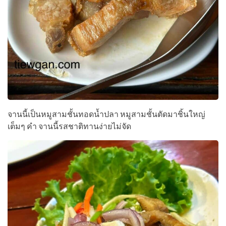
จานนี้เป็นหมูสามชั้นทอดน้ำปลา หมูสามชั้นตัดมาชิ้นใหญ่
เต็มๆ คำ จานนี้รสชาติทานง่ายไม่จัด