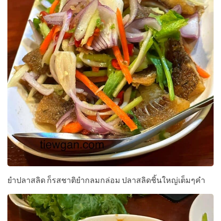
ยำปลาสลิด ก็รสชาติยำกลมกล่อม ปลาสลิดชิ้นใหญ่เต็มๆคำ