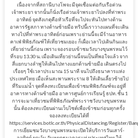
เนื่องจากที่สถานีบางโพจะมีจุดเชื่อมต่อกับเรือด่วน
เจ้าพระยา จากนั้นก็นั่งเรือด่วนเจ้าพระยาไปลงที่ท่าพระ
อาทิตย์ จุดสังเกตุคือหัวเรือที่จะไปจะหันไปทางด้าน
อาคารรัฐสภา ทางด้านซ้ายมือ ทริปนี้เราวางแผนที่จะเดิน
ทางไปที่ท่าพระอาทิตย์ก่อนเพราะย่านนี้จะมีร้านอาหาร
คาเฟ่ พิพิธภัณฑ์ให้เที่ยวชมเยอะ ก็เผื่อเวลาไปเดินกินและ
เที่ยวย่านนี้ก่อน เพราะจองรอบเข้าชมวังบางขุนพรหมไว้
ที่รอบ 13.30 น. เมื่อเดินเที่ยวย่านนี้จนเป็นที่พอใจแล้ว จาก
สี่แยกบางลำพูให้เดินไปทางแยกด้านซ้ายมือ เดินตรงไป
เรื่อยๆ ใช้เวลาประมาณ 15 นาที จนไปถึงธนาคารแห่ง
ประเทศไทย เมื่อเห็นสะพานพระราม 8 ให้เดินเลี้ยวซ้ายไป
ที่ริมแม่น้ำ จุดที่ลงทะเบียนเพื่อเข้าชมพิพิธภัณฑ์จะอยู่ที่
อาคารทางด้านซ้ายมือ อาคารศูนย์การเรียนรู้ ธปท. ชั้น 1
การจะมาเที่ยวชมที่พิพิธภัณฑ์พระราชวังบางขุนพรหม
นั้น ต้องลงทะเบียนผ่านเว็บไซต์เพื่อเข้าชมก่อนทุกครั้ง
จองลงทะเบียนได้ที่
https://services.botlc.or.th/PhysicalDistancing/Register/
การเยี่ยมชมวังบางขุนพรหมจะเปิดให้บริการวันเสาร์-
อาทิตย์ ยกเว้น วันหยุดธนาคารแห่งประเทศไทย ให้