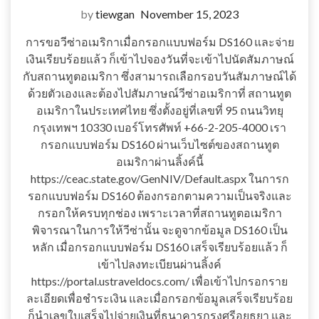
by
tiewgan
November 15, 2023
การขอวีซ่าอเมริกาเมื่อกรอกแบบฟอร์ม DS160 และจ่าย
เงินเรียบร้อยแล้ว ก็เข้าไปจองวันที่จะเข้าไปนัดสัมภาษณ์
กับสถานทูตอเมริกา ซึ่งสามารถเลือกรอบวันสัมภาษณ์ได้
ด้วยตัวเองและต้องไปสัมภาษณ์วีซ่าอเมริกาที่ สถานทูต
อเมริกาในประเทศไทย ซึ่งตั้งอยู่ที่เลขที่ 95 ถนนวิทยุ
กรุงเทพฯ 10330 เบอร์โทรศัพท์ +66-2-205-4000 เรา
กรอกแบบฟอร์ม DS160 ผ่านเว็บไซต์ของสถานทูต
อเมริกาผ่านลิ้งค์นี้
https://ceac.state.gov/GenNIV/Default.aspx ในการก
รอกแบบฟอร์ม DS160 ต้องกรอกตามความเป็นจริงและ
กรอกให้ครบทุกช่อง เพราะเวลาที่สถานทูตอเมริกา
พิจารณาในการให้วีซ่านั้น จะดูจากข้อมูล DS160 เป็น
หลัก เมื่อกรอกแบบฟอร์ม DS160 เสร็จเรียบร้อยแล้ว ก็
เข้าไปลงทะเบียนผ่านลิ้งค์
https://portal.ustraveldocs.com/ เพื่อเข้าไปกรอกราย
ละเอียดเพื่อชำระเงิน และเมื่อกรอกข้อมูลเสร็จเรียบร้อย
ก็นำเลขใบเสร็จไปจ่ายเงินที่ธนาคารกรุงศรีอยุธยา และ