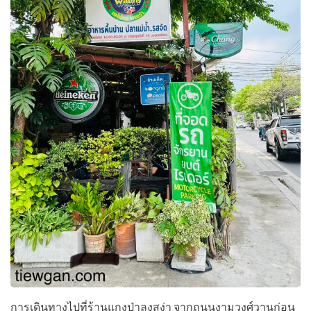
การเดินทางไปที่ร้านแกงป่าลุงสง่า จากถนนงามวงศ์วานก่อน