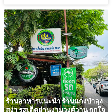
Travel
ร้านอาหารแนะนำ ร้านแกงป่าลุง
สง่า รสเด็ดย่านงามวงศ์วาน ถูกใจ