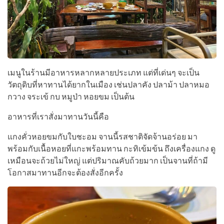
เมนูในร้านมีอาหารหลากหลายประเภท แต่ที่เด่นๆ จะเป็น
วัตถุดิบที่หาทานได้ยากในเมือง เช่นปลาคัง ปลาม้า ปลาหมอ
กวาง จระเข้ กบ หมูป่า หอยขม เป็นต้น
อาหารที่เราสั่งมาทานวันนี้คือ
แกงคั่วหอยขมกับใบชะอม จานนี้รสชาติจัดจ้านอร่อย มา
พร้อมกับเนื้อหอยที่แกะพร้อมทาน กะทิเข้มข้น ถึงเครื่องแกง ดู
เหมือนจะถ้วยไม่ใหญ่ แต่ปริมาณคับถ้วยมาก เป็นจานที่ถ้ามี
โอกาสมาทานอีกจะต้องสั่งอีกครั้ง