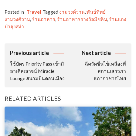
Posted in
Travel
Tagged
งามวงศ์วาน
,
พันธ์ทิพย์
งามวงศ์วาน
,
ร้านอาหาร
,
ร้านอาหารรางวัลมิชลิน
,
ร้านแกง
ป่าลุงสง่า
Post
Previous article
Next article
Navigation
ใช้บัตร Priority Pass เข้ามิ
ฉีดวัดซีนไข้เหลืองที่
ลาเคิลเลาจน์ Miracle
สถานเสาวภา
Lounge สนามบินดอนเมือง
สภากาชาดไทย
RELATED ARTICLES