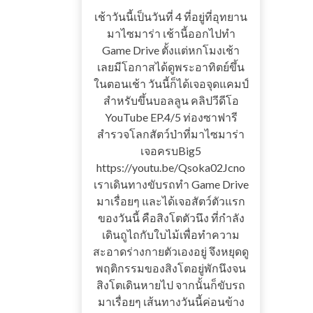
เช้าวันนี้เป็นวันที่ 4 ที่อยู่ที่อุทยาน
มาไซมาร่า เช้านี้ออกไปทำ
Game Drive ตั้งแต่หกโมงเช้า
เลยมีโอกาสได้ดูพระอาทิตย์ขึ้น
ในตอนเช้า วันนี้ก็ได้เจอจุดแคมป์
สำหรับขึ้นบอลลูน คลิปวีดีโอ
YouTube EP.4/5 ท่องซาฟารี
สำรวจโลกสัตว์ป่าที่มาไซมาร่า
เจอครบBig5
https://youtu.be/Qsoka02Jcno
เราเดินทางขับรถทำ Game Drive
มาเรื่อยๆ และได้เจอสัตว์ตัวแรก
ของวันนี้ คือสิงโตตัวนึง ที่กำลัง
เดินถูไถกับใบไม้เพื่อทำความ
สะอาดร่างกายตัวเองอยู่ จึงหยุดดู
พฤติกรรมของสิงโตอยู่พักนึงจน
สิงโตเดินหายไป จากนั้นก็ขับรถ
มาเรื่อยๆ เส้นทางวันนี้ค่อนข้าง