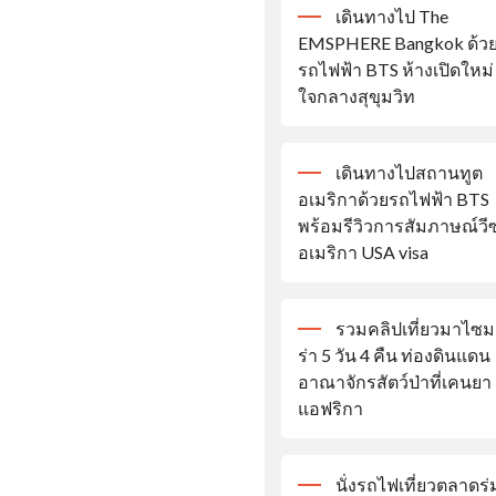
เดินทางไป The
EMSPHERE Bangkok ด้ว
รถไฟฟ้า BTS ห้างเปิดใหม่
ใจกลางสุขุมวิท
เดินทางไปสถานทูต
อเมริกาด้วยรถไฟฟ้า BTS
พร้อมรีวิวการสัมภาษณ์วีซ
อเมริกา USA visa
รวมคลิปเที่ยวมาไซม
ร่า 5 วัน 4 คืน ท่องดินแดน
อาณาจักรสัตว์ป่าที่เคนยา
แอฟริกา
นั่งรถไฟเที่ยวตลาดร่