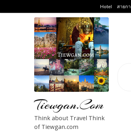
Skip
Hotel
สายกา
to
content
Tiewgan.com
Think about Travel Think
of Tiewgan.com