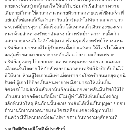
นายแรงร้อนรุ่มกลุ้มอกใจ ให้แก้ไขซ่อมลำเรือสำเภา ความ
เสียหายมีมากใช้เวลานาน หลายทิวากาลนายแรงก็ซึมเศร้า ที่
แย่แย่ทั้งซ่อมแก้เรือสำเภา วันแล้ววันเล่าไม่ทันกาลเวลา ข่าว
พระเจดีย์บรรจุธาตุได้เสร็จแล้ว โอ้แหวนแก้วเงินทองของเรา
หนา ด้วยอำนาจศรัทธาอันแรงกล้า ทรัพย์ราคาราวๆตั้งเก้า
แสน นายแรงเสียใจดังไฟสุม เล่าร้อนรุ่มเรื่องทรัพย์ก็หวงแหน
ทรัพย์มากมายหามีไม่ผู้รับแทน ตั้งเก้าแสนยกให้ใครไม่ได้เลย
ผลสุดท้ายมาตายเพราะกระอักเลือด ต้องดาลเดือดเพราะ
ทรัพย์อยู่เฉยๆ ได้บอกกล่าวเล่าขานขุนทหารเอ๋ย อย่าเฉยเมย
เมื่อตนสิ้นใจตาย ให้ตัดหัวของตนวางบนทรัพย์ ฝังปิดทับดินไว้
มิให้หาย ห้ามผู้ใดเอาแม้เท่าเม็ดทราย จะโชคร้ายหมดสุขทุกนิ
รันดร์ ผู้เอาได้ต้องเป็นเช่นทายาท มีสามารถให้เห็นเป็น
อัศจรรย์ ไปผลักหินหัวเราหินก้อนนั้น ตกเขาพลันมีทรัพย์ให้ได้
เก้าแสน จากอดีตจนบัดนี้หามีไม่ ผู้ทำได้ให้เห็นเป็นมิ่งขวัญ
ผลักหินหัวใหญ่หินก้อนนั้น ตกเขาพลันได้เห็นเป็นบุญตา ขอจบ
ตำนานนิทานทวดนายแรง ใครเคลือบแคลงเชิญท่านไป
ค้นคว้า มีที่ไหนบอกมั่งจะไปหา กราบวันทางามๆสักสามที
ร.ต.กิตติธัช มณีโชติ ผู้ประพันธ์