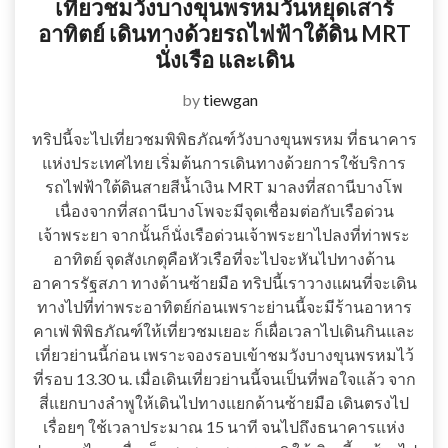
เที่ยวชมวังบางขุนพรหมวันหยุดเสาร์
อาทิตย์ เดินทางด้วยรถไฟฟ้าใต้ดิน MRT
นั่งเรือ และเดิน
by
tiewgan
ทริปนี้จะไปเที่ยวชมพิพิธภัณฑ์วังบางขุนพรหม ที่ธนาคาร
แห่งประเทศไทย เริ่มต้นการเดินทางด้วยการใช้บริการ
รถไฟฟ้าใต้ดินสายสีน้ำเงิน MRT มาลงที่สถานีบางโพ
เนื่องจากที่สถานีบางโพจะมีจุดเชื่อมต่อกับเรือด่วน
เจ้าพระยา จากนั้นก็นั่งเรือด่วนเจ้าพระยาไปลงที่ท่าพระ
อาทิตย์ จุดสังเกตุคือหัวเรือที่จะไปจะหันไปทางด้าน
อาคารรัฐสภา ทางด้านซ้ายมือ ทริปนี้เราวางแผนที่จะเดิน
ทางไปที่ท่าพระอาทิตย์ก่อนเพราะย่านนี้จะมีร้านอาหาร
คาเฟ่ พิพิธภัณฑ์ให้เที่ยวชมเยอะ ก็เผื่อเวลาไปเดินกินและ
เที่ยวย่านนี้ก่อน เพราะจองรอบเข้าชมวังบางขุนพรหมไว้
ที่รอบ 13.30 น. เมื่อเดินเที่ยวย่านนี้จนเป็นที่พอใจแล้ว จาก
สี่แยกบางลำพูให้เดินไปทางแยกด้านซ้ายมือ เดินตรงไป
เรื่อยๆ ใช้เวลาประมาณ 15 นาที จนไปถึงธนาคารแห่ง