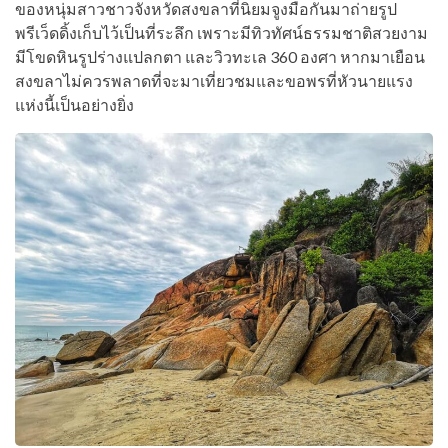
ของหนุ่มสาวชาวจังหวัด​สงขลา​ที่​นิยม​จูงมือกันมาถ่ายรูป​
พรีเว็ดดิ้ง​เก็บ​ไว้เป็นที่ระลึก​ เพราะ​มีทิวทัศน์ธรรมชาติ​สวยงาม​
มีโขดหิน​รูปร่าง​แปลก​ตา​ และ​วิวทะเล​ 360​ องศา​ หากมาเยือน
สงขลา​ไม่ควรพลา​ดที่จะ​มาเที่ยว​ชมและขอพรที่หัวนายแรง
แห่งนี้เป็น​อย่าง​ยิ่ง