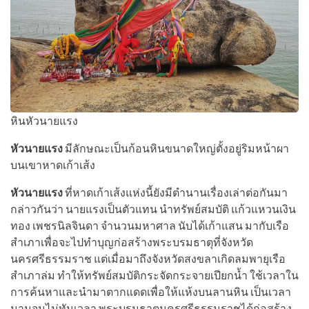
หินหัวนายแรง
หัวนายแรง
มีลักษณะเป็นก้อนหินขนาดใหญ่ตั้งอยู่ริมหน้าผา
บนเขาหาดเก้าเส้ง
หัวนายแรง
​ ที่หาดเก้าเส้งแห่งนี้ยังมี​ตำนาน​เรื่อง​เล่าต่อกันมา​
กล่าวกันว่า​ นายแรงเป็น​ตัวแทน​ นำทรัพย์สมบัติ​ แก้วแหวน​เงิน
ทอง​ เพชร​นิลจินดา จำนวน​มหาศาล​ นับได้เก้าแสน​ มากับเรือ
สำเภาเพื่อ​จะไปทำบุญ​ก่อสร้าง​พระบรมธาตุ​ที่จังหวัด​
นครศรีธรรมราช​ แต่​เมื่อ​มาถึง​จังหวัด​สงขลา​เกิด​ลมพายุ​เรือ
สำเภาล่ม ทำให้​ทรัพย์​สมบัติ​กระจัดกระจาย​เปียก​น้ำ​ ใช้​เวลา​ใน​
การค้น​หาและ​นำมาตากแดดเพื่อให้​แห้ง​บนลานหิน เป็น​เวลา​
นานจนไม่ทันเวลา​ พระบรมธาตุ​นครศรีธรรมราช​ได้ก่อสร้าง​