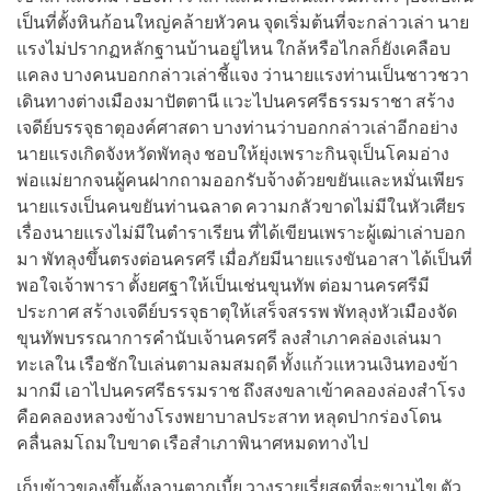
เป็นที่ตั้งหินก้อนใหญ่คล้ายหัวคน จุดเริ่มต้นที่จะกล่าวเล่า นาย
แรงไม่ปรากฏหลักฐานบ้านอยู่ไหน ใกล้หรือไกลก็ยังเคลือบ
แคลง บางคนบอกกล่าวเล่าชี้แจง ว่านายแรงท่านเป็นชาวชวา
เดินทางต่างเมืองมาปัตตานี แวะไปนครศรีธรรมราชา สร้าง
เจดีย์บรรจุธาตุองค์ศาสดา บางท่านว่าบอกกล่าวเล่าอีกอย่าง
นายแรงเกิดจังหวัดพัทลุง ชอบให้ยุ่งเพราะกินจุเป็นโคมอ่าง
พ่อแม่ยากจนผู้คนฝากถามออกรับจ้างด้วยขยันและหมั่นเพียร
นายแรงเป็นคนขยันท่านฉลาด ความกลัวขาดไม่มีในหัวเศียร
เรื่องนายแรงไม่มีในตำราเรียน ที่ได้เขียนเพราะผู้เฒ่าเล่าบอก
มา พัทลุงขึ้นตรงต่อนครศรี เมื่อภัยมีนายแรงขันอาสา ได้เป็นที่
พอใจเจ้าพารา ตั้งยศฐาให้เป็นเช่นขุนทัพ ต่อมานครศรีมี
ประกาศ สร้างเจดีย์บรรจุธาตุให้เสร็จสรรพ พัทลุงหัวเมืองจัด
ขุนทัพบรรณาการคำนับเจ้านครศรี ลงสำเภาคล่องเล่นมา
ทะเลใน เรือชักใบเล่นตามลมสมฤดี ทั้งแก้วแหวนเงินทองข้า
มากมี เอาไปนครศรีธรรมราช ถึงสงขลาเข้าคลองล่องสำโรง
คือคลองหลวงข้างโรงพยาบาลประสาท หลุดปากร่องโดน
คลื่นลมโถมใบขาด เรือสำเภาพินาศหมดทางไป
เก็บข้าวของขึ้นตั้งลานตากเบี้ย วางรายเรี่ยสุดที่จะขานไข ตัว