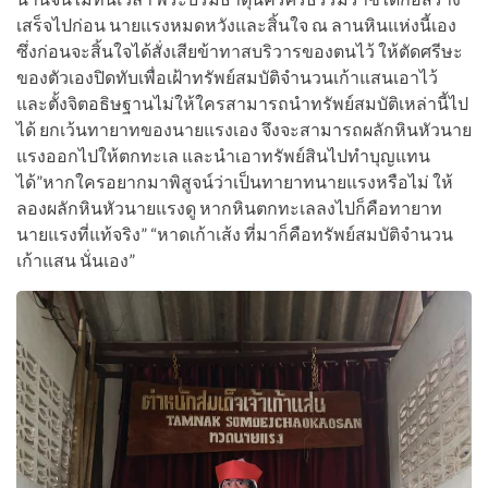
เสร็จไปก่อน​ นายแรงหมดหวัง​และสิ้นใจ​ ณ​ ลานหินแห่งนี้เอง​
ซึ่ง​ก่อน​จะสิ้นใจ​ได้สั่งเสีย​ข้าทาสบริวาร​ของตนไว้​ ให้​ตัดศรีษะ​
ของตัวเองปิดทับเพื่อ​เฝ้าทรัพย์​สมบัติ​จำนวนเก้าแสนเอาไว้​
และ​ตั้ง​จิต​อธิษฐาน​ไม่ให้ใครสามารถ​นำทรัพย์​สมบัติ​เหล่านี้​ไป
ได้​ ยกเว้น​ทายาทของนายแรงเอง​ จึง​จะสามารถ​ผลักหิน​หัวนาย
แรงออกไปให้​ตกทะเล​ และนำเอาทรัพย์สิน​ไปทำบุญ​แทน
ได้”หากใครอยาก​มาพิสูจน์​ว่าเป็น​ทายาทนายแรงหรือไม่​ ให้​
ลองผลักหินหัวนายแรงดู​ หากหินตกทะเลลงไปก็คือ​ทายาท
นายแรงที่แท้จริง” “หาดเก้าเส้ง​ ที่มาก็คือทรัพย์​สมบัติ​จำนวน
เก้าแสน​ นั่นเอง”