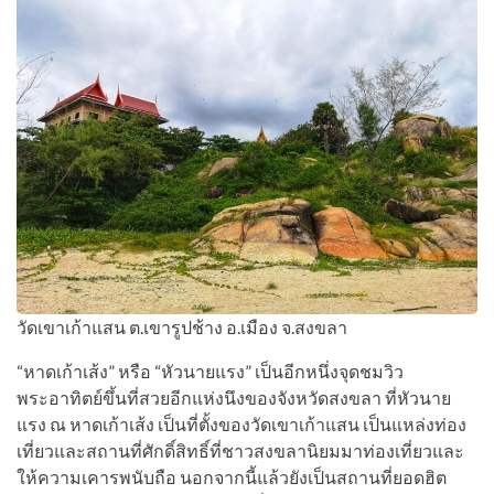
วัดเขาเก้าแสน ต.เขารูปช้าง อ.เมือง จ.สงขลา
“หาดเก้าเส้ง” หรือ​ “หัวนายแรง” เป็น​อีก​หนึ่ง​จุดชมวิว​
พระอาทิตย์​ขึ้น​ที่สวยอีกแห่งนึง​ของจังหวัด​สงขลา​ ที่หัวนาย
แรง​ ณ​ หาดเก้าเส้ง​ เป็น​ที่ตั้ง​ของวัดเขาเก้าแสน​ เป็น​แหล่ง​ท่อง
เที่ยว​และ​สถานที่​ศักดิ์​สิทธิ์​ที่ชาวสงขลา​นิยม​มาท่องเที่ยว​และ​
ให้​ความ​เคารพนับถือ​ นอกจากนี้​แล้ว​ยัง​เป็น​สถานที่​ยอดฮิต​