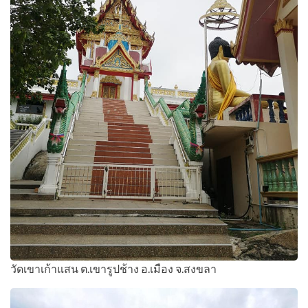
วัดเขาเก้าแสน ต.เขารูปช้าง อ.เมือง จ.สงขลา