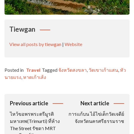
Tiewgan
View all posts by tiewgan
|
Website
Posted in
Travel
Tagged
จังหวัดสงขลา
,
วัดเขาเก้าแสน
,
หัว
นายแรง
,
หาดเก้าเส้ง
Post
Previous article
Next article
Navigation
ไหว้ขอพรพระตรีมูรติ
การแก้บน ไอ้ไข่เด็กวัดเจดีย์
มหาเทพ(Trimurti) ที่ห้าง
จังหวัดนครศรีธรรมราช
The Street รัชดา MRT