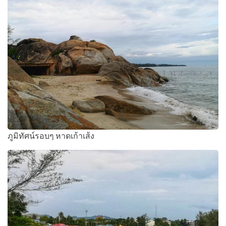
ภูมิทัศน์รอบๆ หาดเก้าเส้ง