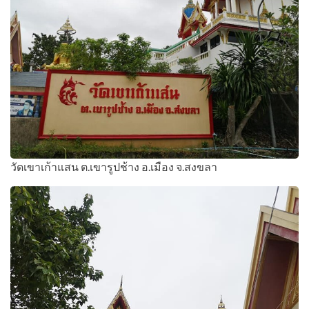
วัดเขาเก้าแสน ต.เขารูปช้าง อ.เมือง จ.สงขลา