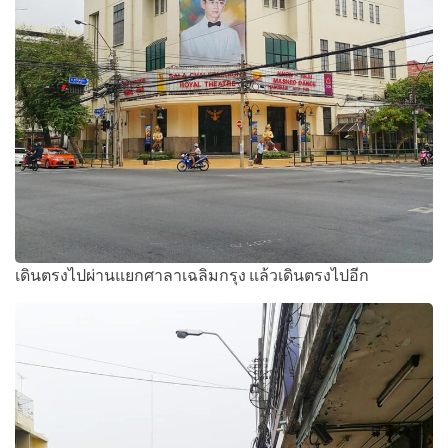
เดินตรงไปผ่านแยกศาลาเฉลิมกรุง แล้วเดินตรงไปอีก