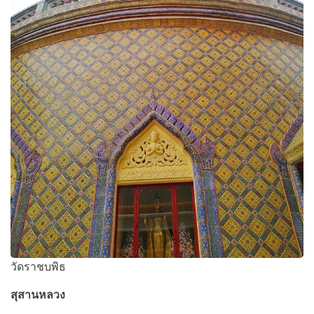
วัดราชบพิธ
สุสานหลวง