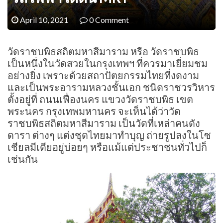
April 10, 2021
0 Comment
วัดราชบพิธสถิตมหาสีมาราม หรือ วัดราชบพิธ
เป็นหนึ่งในวัดสวยในกรุงเทพฯ ที่ควรมาเยี่ยมชม
อย่างยิ่ง เพราะด้วยสถาปัตยกรรมไทยที่งดงาม
และเป็นพระอารามหลวงชั้นเอก ชนิดราชวรวิหาร
ตั้งอยู่ที่ ถนนเฟื่องนคร แขวงวัดราชบพิธ เขต
พระนคร กรุงเทพมหานคร จะเห็นได้ว่าวัด
ราชบพิธสถิตมหาสีมาราม เป็นวัดที่เหล่าคนดัง
ดารา ต่างๆ แต่งชุดไทยมาทำบุญ ถ่ายรูปลงในโซ
เชียลมีเดียอยู่บ่อยๆ หรือแม้แต่ประชาชนทั่วไปก็
เช่นกัน