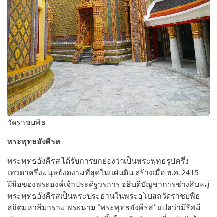
วัดราชบพิธ
พระพุทธอังคีรส
พระพุทธอังคีรส ได้รับการยกย่องว่าเป็นพระพุทธรูปครึ่ง
เทวดาครึ่งมนุษย์งดงามที่สุดในแผ่นดิน สร้างเมื่อ พ.ศ. 2415
ฝีมือของพระองค์เจ้าประดิฐวรการ อธิบดีบัญชาการช่างสิบหมู่
พระพุทธอังคีรสเป็นพระประธานในพระอุโบสถวัดราชบพิธ
สถิตมหาสีมาราม พระนาม “พระพุทธอังคีรส” แปลว่ามีรัศมี