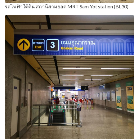
รถไฟฟ้าใต้ดิน สถานีสามยอด MRT Sam Yot station (BL30)